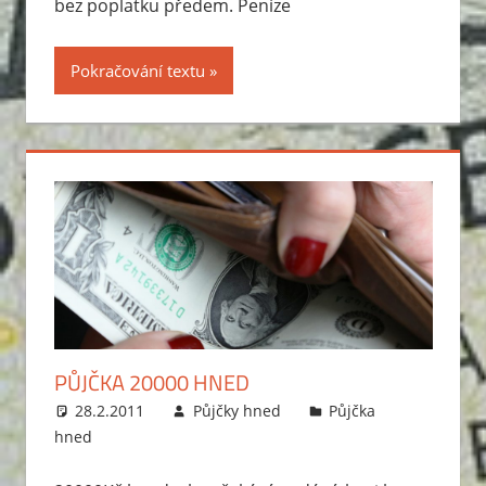
bez poplatku předem. Peníze
Pokračování textu
PŮJČKA 20000 HNED
28.2.2011
Půjčky hned
Půjčka
hned