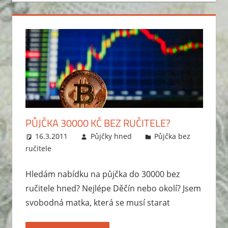
PŮJČKA 30000 KČ BEZ RUČITELE?
16.3.2011
Půjčky hned
Půjčka bez
ručitele
Hledám nabídku na půjčka do 30000 bez
ručitele hned? Nejlépe Děčín nebo okolí? Jsem
svobodná matka, která se musí starat