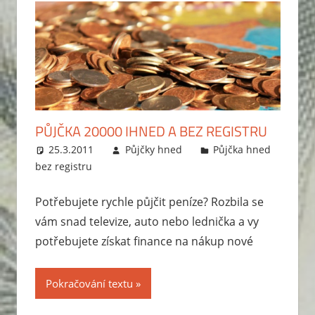
PŮJČKA 20000 IHNED A BEZ REGISTRU
25.3.2011
Půjčky hned
Půjčka hned
bez registru
Potřebujete rychle půjčit peníze? Rozbila se
vám snad televize, auto nebo lednička a vy
potřebujete získat finance na nákup nové
Pokračování textu