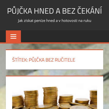
Skip
PŮJČKA HNED A BEZ ČEKÁNÍ
to
content
Jak získat peníze hned a v hotovosti na ruku
ŠTÍTEK:
PŮJČKA BEZ RUČITELE