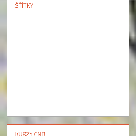
ŠŤÍTKY
KURZY ČNB