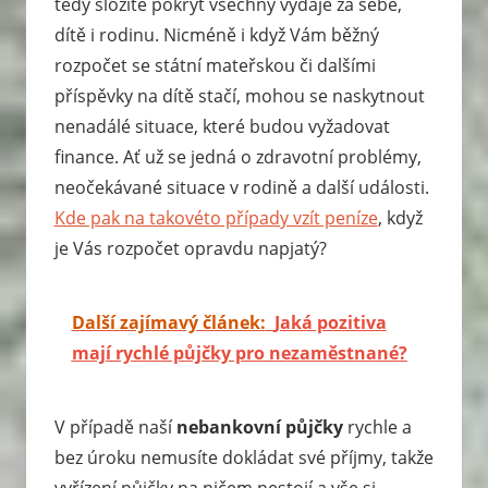
tedy složité pokrýt všechny výdaje za sebe,
dítě i rodinu. Nicméně i když Vám běžný
rozpočet se státní mateřskou či dalšími
příspěvky na dítě stačí, mohou se naskytnout
nenadálé situace, které budou vyžadovat
finance. Ať už se jedná o zdravotní problémy,
neočekávané situace v rodině a další události.
Kde pak na takovéto případy vzít peníze
, když
je Vás rozpočet opravdu napjatý?
Další zajímavý článek:
Jaká pozitiva
mají rychlé půjčky pro nezaměstnané?
V případě naší
nebankovní půjčky
rychle a
bez úroku nemusíte dokládat své příjmy, takže
vyřízení půjčky na ničem nestojí a vše si