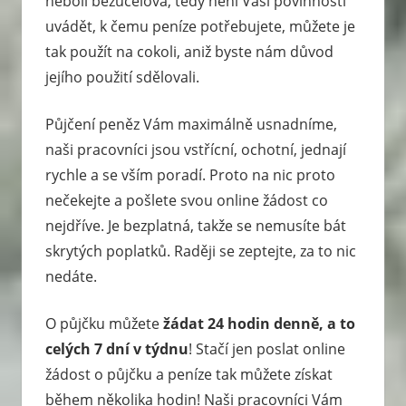
neboli bezúčelová, tedy není Vaší povinností
uvádět, k čemu peníze potřebujete, můžete je
tak použít na cokoli, aniž byste nám důvod
jejího použití sdělovali.
Půjčení peněz Vám maximálně usnadníme,
naši pracovníci jsou vstřícní, ochotní, jednají
rychle a se vším poradí. Proto na nic proto
nečekejte a pošlete svou online žádost co
nejdříve. Je bezplatná, takže se nemusíte bát
skrytých poplatků. Raději se zeptejte, za to nic
nedáte.
O půjčku můžete
žádat 24 hodin denně, a to
celých 7 dní v týdnu
! Stačí jen poslat online
žádost o půjčku a peníze tak můžete získat
během několika hodin! Naši pracovníci Vám