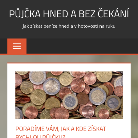
Skip
PŮJČKA HNED A BEZ ČEKÁNÍ
to
content
Jak získat peníze hned a v hotovosti na ruku
PORADÍME VÁM, JAK A KDE ZÍSKAT
RYCHLOU PŮJČKU?