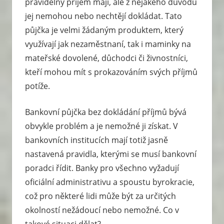
pravidelný příjem mají, ale z nějakého důvodu
jej nemohou nebo nechtějí dokládat. Tato
půjčka je velmi žádaným produktem, který
využívají jak nezaměstnaní, tak i maminky na
mateřské dovolené, důchodci či živnostníci,
kteří mohou mít s prokazováním svých příjmů
potíže.
Bankovní půjčka bez dokládání příjmů bývá
obvykle problém a je nemožné ji získat. V
bankovních institucích mají totiž jasně
nastavená pravidla, kterými se musí bankovní
poradci řídit. Banky pro všechno vyžadují
oficiální administrativu a spoustu byrokracie,
což pro některé lidi může být za určitých
okolností nežádoucí nebo nemožné. Co v
takové situaci dělat?