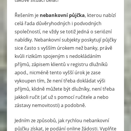
Řešením je
nebankovní půjčka
, kterou nabízí
celá řada důvěryhodných i podvodných
společností, ne vždy se totiž jedná o seriózní
nabídky. Nebankovní subjekty poskytují půjčky
sice často s vyšším úrokem než banky, právě
kvůli rizikům spojeným s nedokládáním
příjmů, zápisem klientů v registru dlužníků
apod., nicméně tento vyšší úrok je zase
vykoupen tím, že není třeba dokládat výši
příjmů, klidně můžete být dlužníky, není třeba
jakkoli ručit (ať už s pomocí ručitele a nebo
zástavy nemovitosti) a podobně.
Jedním ze způsobů, jak rychlou nebankovní
půjčku získat, je podání online žádosti. Vyplňte