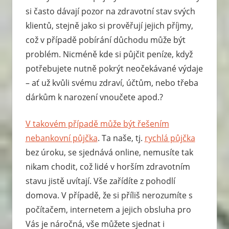
si často dávají pozor na zdravotní stav svých
klientů, stejně jako si prověřují jejich příjmy,
což v případě pobírání důchodu může být
problém. Nicméně kde si půjčit peníze, když
potřebujete nutně pokrýt neočekávané výdaje
– ať už kvůli svému zdraví, účtům, nebo třeba
dárkům k narození vnoučete apod.?
V takovém případě může být řešením
nebankovní půjčka
. Ta naše, tj.
rychlá půjčka
bez úroku, se sjednává online, nemusíte tak
nikam chodit, což lidé v horším zdravotním
stavu jistě uvítají. Vše zařídíte z pohodlí
domova. V případě, že si příliš nerozumíte s
počítačem, internetem a jejich obsluha pro
Vás je náročná, vše můžete sjednat i