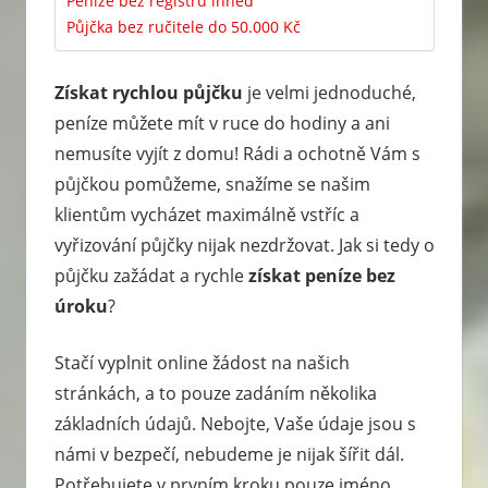
Peníze bez registru ihned
Půjčka bez ručitele do 50.000 Kč
Získat rychlou půjčku
je velmi jednoduché,
peníze můžete mít v ruce do hodiny a ani
nemusíte vyjít z domu! Rádi a ochotně Vám s
půjčkou pomůžeme, snažíme se našim
klientům vycházet maximálně vstříc a
vyřizování půjčky nijak nezdržovat. Jak si tedy o
půjčku zažádat a rychle
získat peníze bez
úroku
?
Stačí vyplnit online žádost na našich
stránkách, a to pouze zadáním několika
základních údajů. Nebojte, Vaše údaje jsou s
námi v bezpečí, nebudeme je nijak šířit dál.
Potřebujete v prvním kroku pouze jméno,