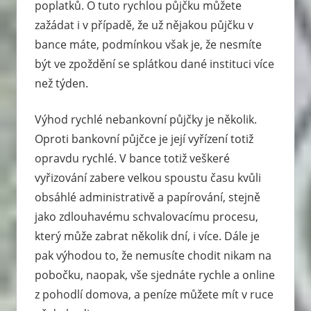
poplatků. O tuto rychlou půjčku můžete
zažádat i v případě, že už nějakou půjčku v
bance máte, podmínkou však je, že nesmíte
být ve zpoždění se splátkou dané instituci více
než týden.
Výhod rychlé nebankovní půjčky je několik.
Oproti bankovní půjčce je její vyřízení totiž
opravdu rychlé. V bance totiž veškeré
vyřizování zabere velkou spoustu času kvůli
obsáhlé administrativě a papírování, stejně
jako zdlouhavému schvalovacímu procesu,
který může zabrat několik dní, i více. Dále je
pak výhodou to, že nemusíte chodit nikam na
pobočku, naopak, vše sjednáte rychle a online
z pohodlí domova, a peníze můžete mít v ruce