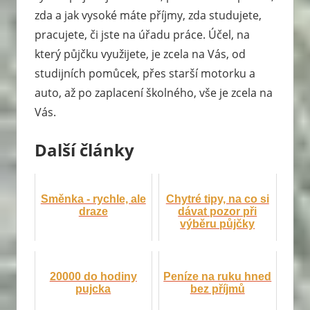
zda a jak vysoké máte příjmy, zda studujete,
pracujete, či jste na úřadu práce. Účel, na
který půjčku využijete, je zcela na Vás, od
studijních pomůcek, přes starší motorku a
auto, až po zaplacení školného, vše je zcela na
Vás.
Další články
Směnka - rychle, ale
Chytré tipy, na co si
draze
dávat pozor při
výběru půjčky
20000 do hodiny
Peníze na ruku hned
pujcka
bez příjmů