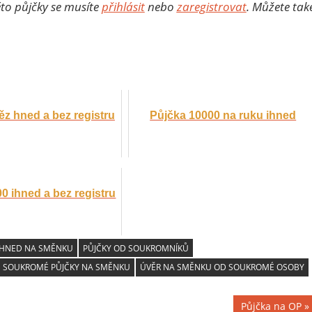
éto půjčky se musíte
přihlásit
nebo
zaregistrovat
. Můžete tak
z hned a bez registru
Půjčka 10000 na ruku ihned
0 ihned a bez registru
 HNED NA SMĚNKU
PŮJČKY OD SOUKROMNÍKŮ
SOUKROMÉ PŮJČKY NA SMĚNKU
ÚVĚR NA SMĚNKU OD SOUKROMÉ OSOBY
Next
Půjčka na OP