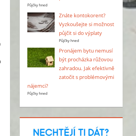
Půjčky hned
Znáte kontokorent?
Vyzkoušejte si možnost
půjčit si do výplaty
Půjčky hned
á
Pronájem bytu nemusí
být procházka růžovou
h
zahradou. Jak efektivně
zatočit s problémovými
nájemci?
Půjčky hned