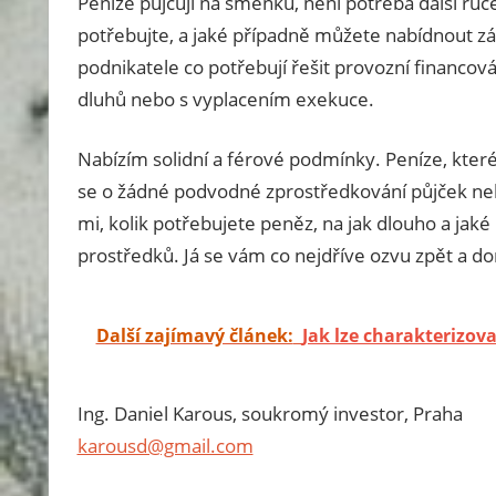
Peníze půjčuji na směnku, není potřeba další ruče
potřebujte, a jaké případně můžete nabídnout zár
podnikatele co potřebují řešit provozní financo
dluhů nebo s vyplacením exekuce.
Nabízím solidní a férové podmínky. Peníze, kte
se o žádné podvodné zprostředkování půjček nebo
mi, kolik potřebujete peněz, na jak dlouho a ja
prostředků. Já se vám co nejdříve ozvu zpět a 
Další zajímavý článek:
Jak lze charakterizova
Ing. Daniel Karous, soukromý investor, Praha
karousd@gmail.com