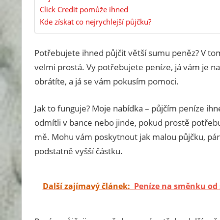
Click Credit pomůže ihned
Kde získat co nejrychlejší půjčku?
Potřebujete ihned půjčit větší sumu peněz? V t
velmi prostá. Vy potřebujete peníze, já vám je n
obrátíte, a já se vám pokusím pomoci.
Jak to funguje? Moje nabídka – půjčím peníze ihn
odmítli v bance nebo jinde, pokud prostě potřeb
mě. Mohu vám poskytnout jak malou půjčku, pár ti
podstatně vyšší částku.
Další zajímavý článek:
Peníze na směnku od