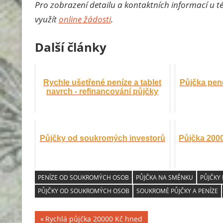
Pro zobrazení detailu a kontaktních informací u t
využít
online žádosti
.
Další články
Rychle ušetřené peníze a tablet
Půjčka peně
navrch - refinancování půjčky
Půjčky od soukromých investorů
Půjčka 2000
PENÍZE OD SOUKROMÝCH OSOB
PŮJČKA NA SMĚNKU
PŮJČKY
PŮJČKY OD SOUKROMÝCH OSOB
SOUKROMÉ PŮJČKY A PENÍZE
Previous
Rychlá půjčka 20000 Kč hned