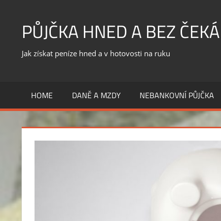
Skip
to
PŮJČKA HNED A BEZ ČEKÁ
content
Jak získat peníze hned a v hotovosti na ruku
HOME
DANĚ A MZDY
NEBANKOVNÍ PŮJČKA