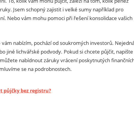
ní. To, kolik vám mohu půjčit, záleží na tom, kolik peněz
uky. Jsem schopný zajistit i velké sumy například pro
vání. Nebo vám mohu pomoci při řešení konsolidace vašich
ré vám nabízím, pochází od soukromých investorů. Nejedn
 jiné lichvářské podvody. Pokud si chcete půjčit, napište
ké můžete nabídnout záruky vrácení poskytnutých finančníc
domluvíme se na podrobnostech.
t půjčky bez registru?