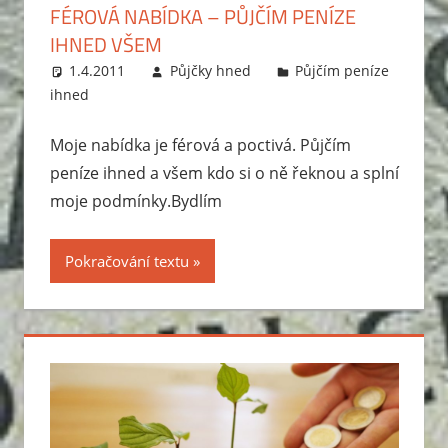
FÉROVÁ NABÍDKA – PŮJČÍM PENÍZE
IHNED VŠEM
1.4.2011
Půjčky hned
Půjčím peníze
ihned
Moje nabídka je férová a poctivá. Půjčím
peníze ihned a všem kdo si o ně řeknou a splní
moje podmínky.Bydlím
Pokračování textu