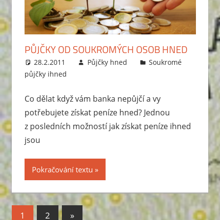
PŮJČKY OD SOUKROMÝCH OSOB HNED
28.2.2011
Půjčky hned
Soukromé
půjčky ihned
Co dělat když vám banka nepůjčí a vy
potřebujete získat peníze hned? Jednou
z posledních možností jak získat peníze ihned
jsou
Pokračování textu
1
2
Next
»