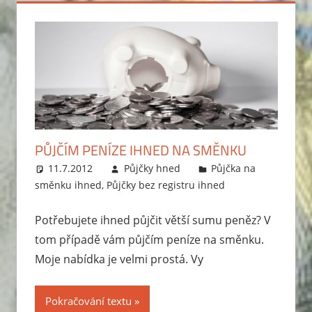
PŮJČÍM PENÍZE IHNED NA SMĚNKU
11.7.2012
Půjčky hned
Půjčka na
směnku ihned
,
Půjčky bez registru ihned
Potřebujete ihned půjčit větší sumu peněz? V
tom případě vám půjčím peníze na směnku.
Moje nabídka je velmi prostá. Vy
Pokračování textu