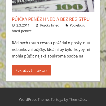
PŮJČKA PENĚZ HNED A BEZ REGISTRU
2.3.2011
Půjčky hned
Potřebuju
hned peníze
Rád bych touto cestou požádal o poskytnutí
nebankovní půjčky. Ideální by bylo, kdyby mi
mohla půjčit nějaká soukromá osoba na
Pokračování textu
WordPress Theme: Tortuga by ThemeZee.