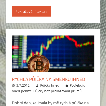
Pokračování textu
RYCHLÁ PŮJČKA NA SMĚNKU IHNED
3.7.2012
Půjčky hned
Potřebuju
hned peníze
,
Půjčky bez prokazování příjmů
Dobrý den, zajímala by mě rychlá půjčka na