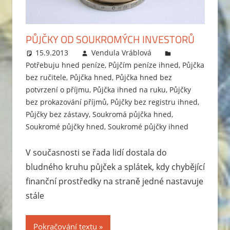
PŮJČKY OD SOUKROMÝCH INVESTORŮ
15.9.2013
Vendula Vráblová
Potřebuju hned peníze
,
Půjčím peníze ihned
,
Půjčka
bez ručitele
,
Půjčka hned
,
Půjčka hned bez
potvrzení o příjmu
,
Půjčka ihned na ruku
,
Půjčky
bez prokazování příjmů
,
Půjčky bez registru ihned
,
Půjčky bez zástavy
,
Soukromá půjčka hned
,
Soukromé půjčky hned
,
Soukromé půjčky ihned
V současnosti se řada lidí dostala do
bludného kruhu půjček a splátek, kdy chybějící
finanční prostředky na straně jedné nastavuje
stále
Pokračování textu