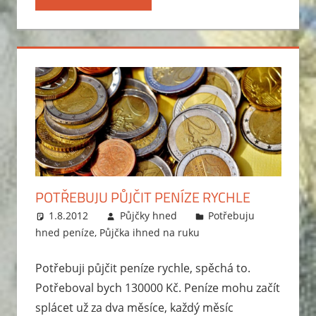
POTŘEBUJU PŮJČIT PENÍZE RYCHLE
1.8.2012
Půjčky hned
Potřebuju
hned peníze
,
Půjčka ihned na ruku
Potřebuji půjčit peníze rychle, spěchá to.
Potřeboval bych 130000 Kč. Peníze mohu začít
splácet už za dva měsíce, každý měsíc