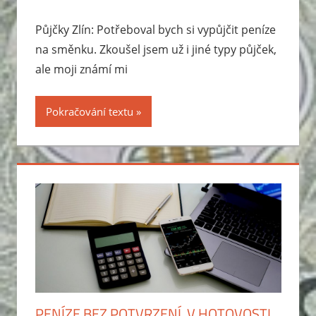
Půjčky Zlín: Potřeboval bych si vypůjčit peníze
na směnku. Zkoušel jsem už i jiné typy půjček,
ale moji známí mi
Pokračování textu
PENÍZE BEZ POTVRZENÍ, V HOTOVOSTI