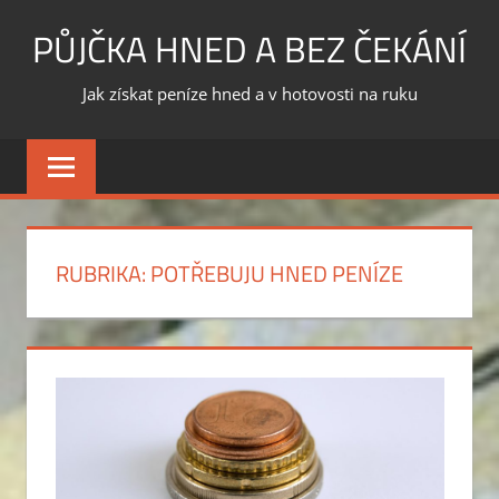
Skip
PŮJČKA HNED A BEZ ČEKÁNÍ
to
content
Jak získat peníze hned a v hotovosti na ruku
RUBRIKA:
POTŘEBUJU HNED PENÍZE