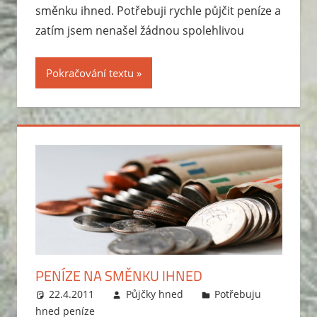
směnku ihned. Potřebuji rychle půjčit peníze a
zatím jsem nenašel žádnou spolehlivou
Pokračování textu
PENÍZE NA SMĚNKU IHNED
22.4.2011
Půjčky hned
Potřebuju
hned peníze