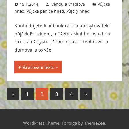
15.1.2014
Vendula Vráblová
Půjčka
hned
,
Půjčka peníze hned
,
Půjčky hned
Kontaktujete-li nebankovního poskytovatele
půjček Provident, můžete získat hotovost na
ruku, aniž byste přitom opustili teplo svého
domova, a to vše
Pokračování textu
«
Previous
1
2
3
4
Next
»
Stránkování
Posts
Posts
příspěvků
WordPress Theme: Tortuga by ThemeZee.