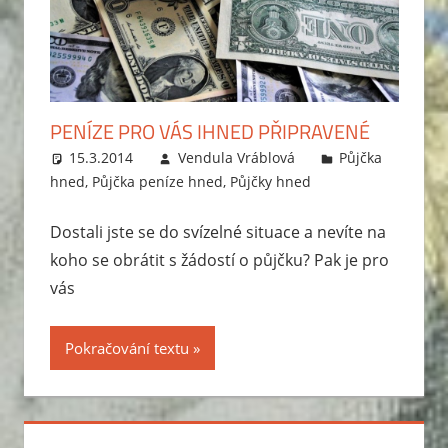
PENÍZE PRO VÁS IHNED PŘIPRAVENÉ
15.3.2014
Vendula Vráblová
Půjčka
hned
,
Půjčka peníze hned
,
Půjčky hned
Dostali jste se do svízelné situace a nevíte na
koho se obrátit s žádostí o půjčku? Pak je pro
vás
Pokračování textu