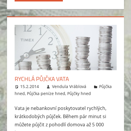
RYCHLÁ PŮJČKA VATA
15.2.2014
Vendula Vráblová
Půjčka
hned
,
Půjčka peníze hned
,
Půjčky hned
Vata je nebankovní poskytovatel rychlých,
krátkodobých půjček. Během pár minut si
můžete půjčit z pohodlí domova až 5 000