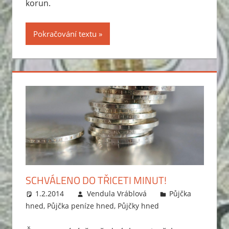
korun.
Pokračování textu
SCHVÁLENO DO TŘICETI MINUT!
1.2.2014
Vendula Vráblová
Půjčka
hned
,
Půjčka peníze hned
,
Půjčky hned