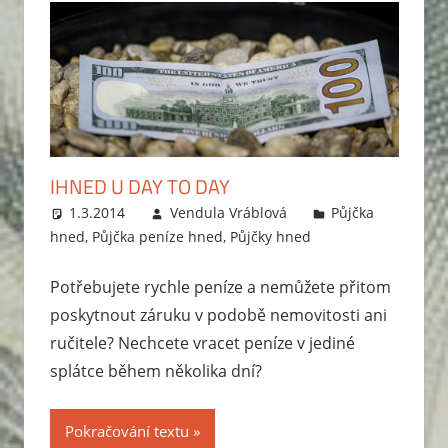
IHNED U DAY TO DAY
1.3.2014
Vendula Vráblová
Půjčka
hned
,
Půjčka peníze hned
,
Půjčky hned
Potřebujete rychle peníze a nemůžete přitom
poskytnout záruku v podobě nemovitosti ani
ručitele? Nechcete vracet peníze v jediné
splátce během několika dní?
Pokračování textu