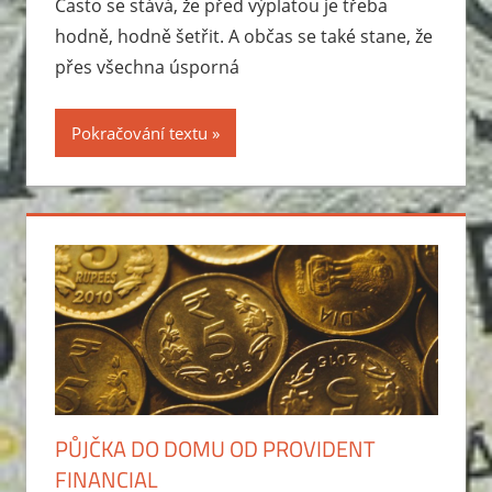
Často se stává, že před výplatou je třeba
hodně, hodně šetřit. A občas se také stane, že
přes všechna úsporná
Pokračování textu
PŮJČKA DO DOMU OD PROVIDENT
FINANCIAL