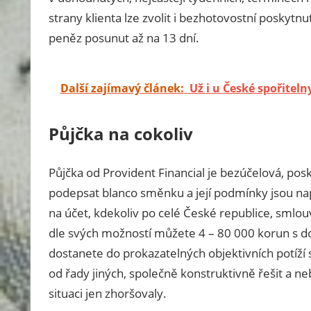
strany klienta lze zvolit i bezhotovostní poskytnu
peněz posunut až na 13 dní.
Další zajímavý článek:
Už i u České spořiteln
Půjčka na cokoliv
Půjčka od Provident Financial je bezúčelová, posk
podepsat blanco směnku a její podmínky jsou nap
na účet, kdekoliv po celé České republice, smlouv
dle svých možností můžete 4 – 80 000 korun s do
dostanete do prokazatelných objektivních potíží s
od řady jiných, společně konstruktivně řešit a ne
situaci jen zhoršovaly.