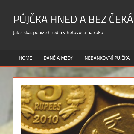
Skip
to
PŮJČKA HNED A BEZ ČEKÁ
content
Jak získat peníze hned a v hotovosti na ruku
HOME
DANĚ A MZDY
NEBANKOVNÍ PŮJČKA