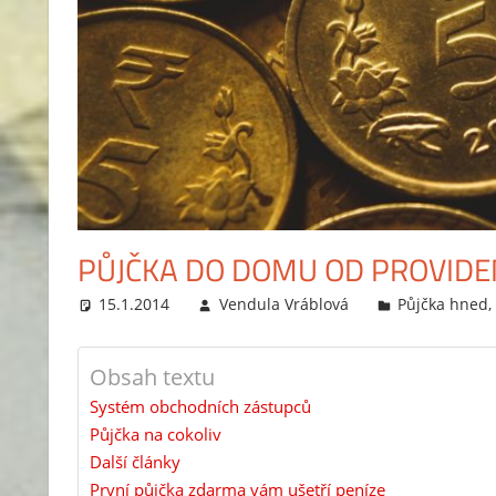
PŮJČKA DO DOMU OD PROVIDE
15.1.2014
Vendula Vráblová
Půjčka hned
Obsah textu
Systém obchodních zástupců
Půjčka na cokoliv
Další články
První půjčka zdarma vám ušetří peníze