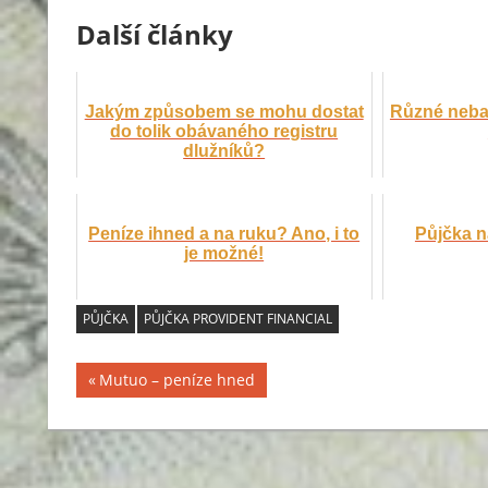
Další články
Jakým způsobem se mohu dostat
Různé neba
do tolik obávaného registru
dlužníků?
Peníze ihned a na ruku? Ano, i to
Půjčka n
je možné!
PŮJČKA
PŮJČKA PROVIDENT FINANCIAL
Previous
Mutuo – peníze hned
Navigace
Post:
pro