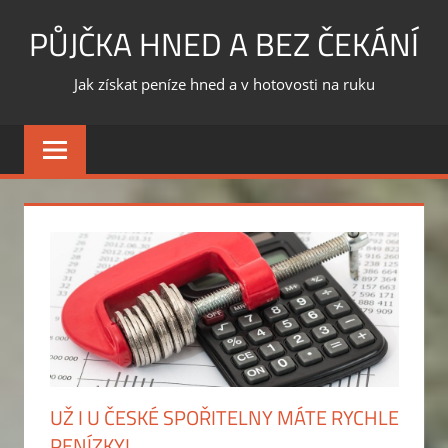
Skip
PŮJČKA HNED A BEZ ČEKÁNÍ
to
content
Jak získat peníze hned a v hotovosti na ruku
UŽ I U ČESKÉ SPOŘITELNY MÁTE RYCHLE
PENÍZKY!