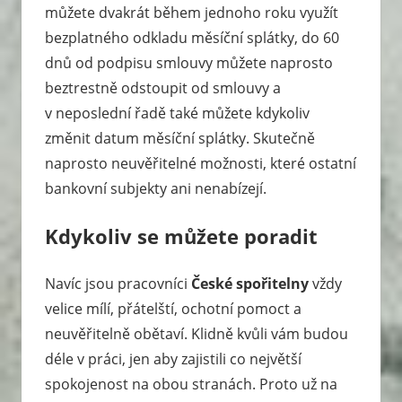
můžete dvakrát během jednoho roku využít
bezplatného odkladu měsíční splátky, do 60
dnů od podpisu smlouvy můžete naprosto
beztrestně odstoupit od smlouvy a
v neposlední řadě také můžete kdykoliv
změnit datum měsíční splátky. Skutečně
naprosto neuvěřitelné možnosti, které ostatní
bankovní subjekty ani nenabízejí.
Kdykoliv se můžete poradit
Navíc jsou pracovníci
České spořitelny
vždy
velice mílí, přátelští, ochotní pomoct a
neuvěřitelně obětaví. Klidně kvůli vám budou
déle v práci, jen aby zajistili co největší
spokojenost na obou stranách. Proto už na