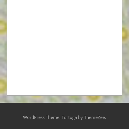
WordPress Theme: Tortuga by ThemeZee.