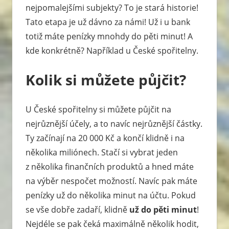
nejpomalejšími subjekty? To je stará historie!
Tato etapa je už dávno za námi! Už i u bank
totiž máte penízky mnohdy do pěti minut! A
kde konkrétně? Například u České spořitelny.
Kolik si můžete půjčit?
U České spořitelny si můžete půjčit na
nejrůznější účely, a to navíc nejrůznější částky.
Ty začínají na 20 000 Kč a končí klidně i na
několika miliónech. Stačí si vybrat jeden
z několika finančních produktů a hned máte
na výběr nespočet možností. Navíc pak máte
penízky už do několika minut na účtu. Pokud
se vše dobře zadaří, klidně
už do pěti minut
!
Nejdéle se pak čeká maximálně několik hodit,