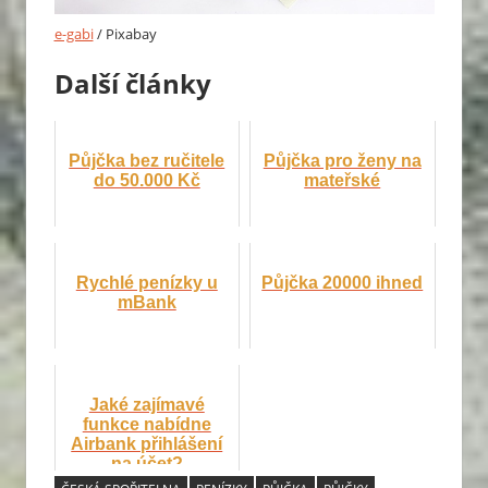
e-gabi
/ Pixabay
Další články
Půjčka bez ručitele
Půjčka pro ženy na
do 50.000 Kč
mateřské
Rychlé penízky u
Půjčka 20000 ihned
mBank
Jaké zajímavé
funkce nabídne
Airbank přihlášení
na účet?