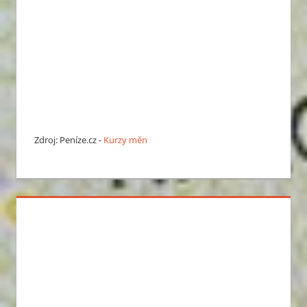
Zdroj: Peníze.cz -
Kurzy měn